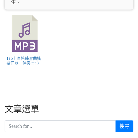
生。
1) 5上直笛練習曲搖
嬰仔歌一伴奏.mp3
文章選單
搜尋