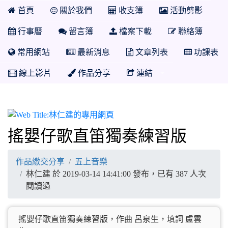
首頁
關於我們
收支簿
活動剪影
行事曆
留言簿
檔案下載
聯絡簿
常用網站
最新消息
文章列表
功課表
線上影片
作品分享
連結
林仁建的專用網頁
搖嬰仔歌直笛獨奏練習版
作品繳交分享
五上音樂
林仁建 於 2019-03-14 14:41:00 發布，已有 387 人次
閱讀過
搖嬰仔歌直笛獨奏練習版，作曲 呂泉生，填詞 盧雲