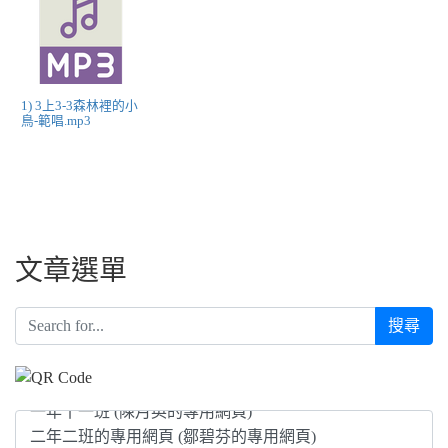
1) 3上3-3森林裡的小
鳥-範唱.mp3
文章選單
搜尋