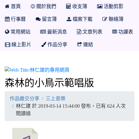
首頁
關於我們
收支簿
活動剪影
行事曆
留言簿
檔案下載
聯絡簿
常用網站
最新消息
文章列表
功課表
線上影片
作品分享
連結
林仁建的專用網頁
森林的小鳥示範唱版
作品繳交分享
三上音樂
林仁建 於 2019-03-14 15:44:00 發布，已有 624 人次
閱讀過