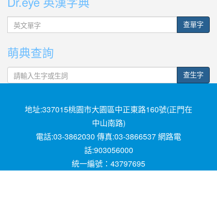
Dr.eye 英漢字典
英
查單字
文
單
萌典查詢
字
查生字
地址:337015桃園市大園區中正東路160號(正門在
中山南路)
電話:03-3862030 傳真:03-3866537 網路電
話:903056000
統一編號：43797695
Powered by XOOPS © 2001-2018
The XOOPS
Project