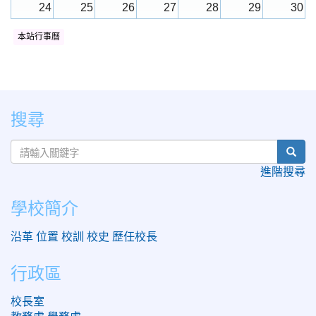
24
25
26
27
28
29
30
本站行事曆
31
1
2
3
4
5
6
:::
搜尋
sear
進階搜尋
學校簡介
沿革
位置
校訓
校史
歷任校長
行政區
校長室