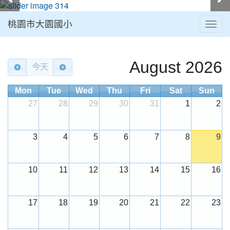
桃園市大園國小
Togg
navig
:::
Calendar
August 2026
今天
Mon
Tue
Wed
Thu
Fri
Sat
Sun
27
28
29
30
31
1
2
3
4
5
6
7
8
9
10
11
12
13
14
15
16
17
18
19
20
21
22
23