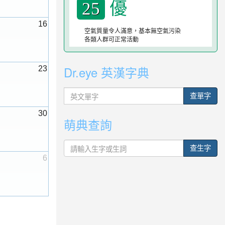
優
25
16
空氣質量令人滿意，基本無空氣污染
各類人群可正常活動
Dr.eye 英漢字典
23
英
查單字
文
單
30
萌典查詢
字
查生字
6