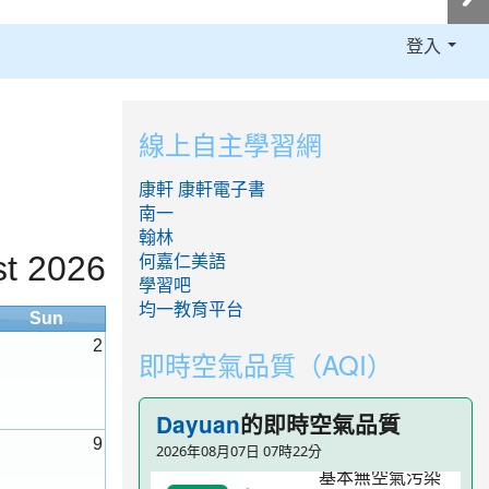
登入
:::
線上自主學習網
康軒
康軒電子書
南一
翰林
t 2026
何嘉仁美語
學習吧
均一教育平台
Sun
2
即時空氣品質（AQI）
的即時空氣品質
Dayuan
9
2026年08月07日 07時22分