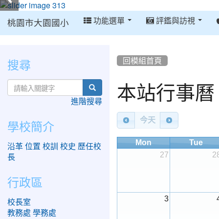
:::
功能選單
評鑑與訪視
桃園市大園國小
:::
:::
搜尋
回模組首頁
Calendar
本站行事曆
search
進階搜尋
今天
學校簡介
Mon
Tue
沿革
位置
校訓
校史
歷任校
27
2
長
行政區
3
校長室
教務處
學務處