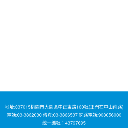
地址:337015桃園市大園區中正東路160號(正門在中山南路)
電話:03-3862030 傳真:03-3866537 網路電話:903056000
統一編號：43797695