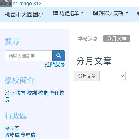
:::
功能選單
評鑑與訪視
桃園市大園國小
:::
:::
搜尋
本站消息
分月文章
search
分月文章
進階搜尋
Preference
分月文章
學校簡介
沿革
位置
校訓
校史
歷任校
長
行政區
校長室
教務處
學務處