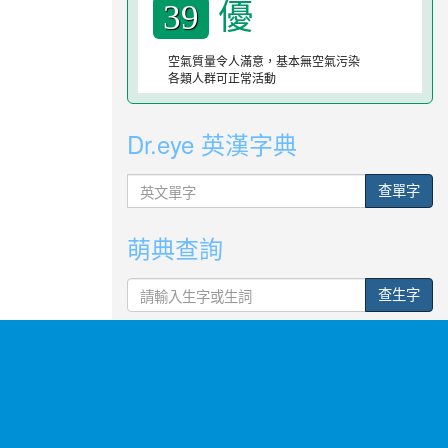
優
39
空氣質量令人滿意，基本無空氣污染
各類人群可正常活動
Dr.eye 英漢字典
英
查單字
文
單
萌典查詢
字
查生字