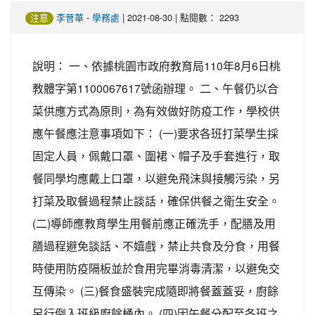
-
| 2021-08-30 | 點閱數： 2293
注意
李晉華
學務處
說明： 一、依據桃園市政府教育局110年8月6日桃
教體字第1100067617號函辦理。 二、午餐仍以合
菜供應方式為原則，為有效做好防疫工作，學校供
應午餐應注意事項如下： (一)要求各班打菜學生採
固定人員，佩戴口罩、圍裙、帽子及手套進行，取
餐同學均應戴上口罩，以避免飛沫與接觸污染，另
打菜及取餐過程禁止談話，確保供餐之衛生安全。
(二)導師應教育學生用餐前應正確洗手，配膳及用
膳過程避免談話、不嬉戲，禁止共食及分食，用餐
時使用防疫隔板並於食用完畢消毒清潔，以避免交
互傳染。 (三)餐食盛裝完成隨即將餐蓋蓋妥，廚餘
另行倒入班級廚餘桶內。 (四)因午餐分配至各班之