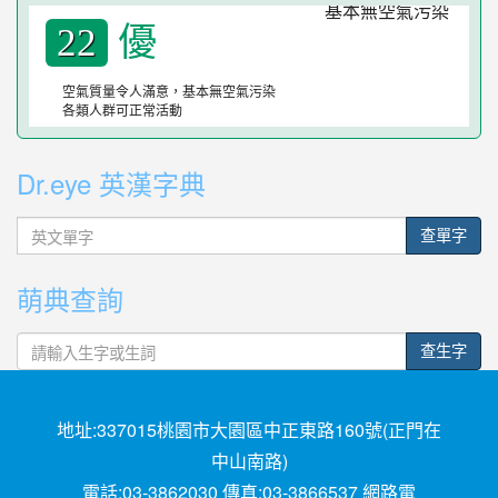
優
22
空氣質量令人滿意，基本無空氣污染
各類人群可正常活動
Dr.eye 英漢字典
英
查單字
文
單
萌典查詢
字
查生字
地址:337015桃園市大園區中正東路160號(正門在
中山南路)
電話:03-3862030 傳真:03-3866537 網路電