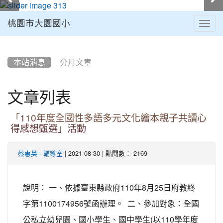
桃園市大園國小
Togg
navig
:::
本站消息
分月文章
文章列表
「110年度全國性多語多元文化繪本親子共讀心
得感想甄選」活動
-
| 2021-08-30 | 點閱數： 2169
蔡惠英
輔導室
說明： 一、依據臺東縣政府110年8月25日府教終
字第1100174956號函辦理。 二、參加對象：全國
公私立幼兒園、國小學生、國中學生(以110學年度