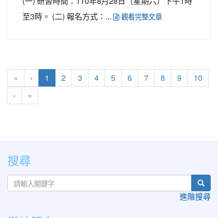
(一) 研習時間：110年8月28日（星期六）下午1時
至3時。 (二) 報名方式：...
觀看完整文章
(current)
«
‹
1
2
3
4
5
6
7
8
9
10
›
»
:::
搜尋
sear
進階搜尋