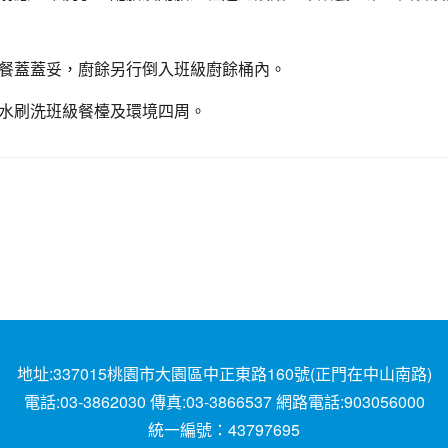
餐蓋蓋妥，廚餘另行倒入班級廚餘桶內。
水刷洗班級餐檯及環境四周。
地址:337015桃園市大園區中正東路160號(正門在中山南路)
電話:03-3862030 傳真:03-3866537 網路電話:903056000
統一編號：43797695