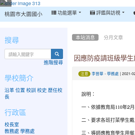
:::
功能選單
評鑑與訪視
桃園市大園國小
:::
:::
搜尋
本站消息
分月文章
search
因應防疫請班級學生
進階搜尋
-
| 2021-
注意
李晉華
學務處
學校簡介
沿革
位置
校訓
校史
歷任校
說明：
長
年2
月
一、
依據教育局
110
行政區
二、要求各班打菜學生戴
校長室
教務處
學務處
三、導師應教育學生用餐