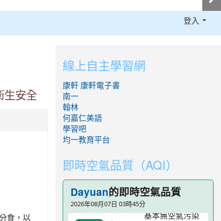
登入
:::
線上自主學習網
康軒
康軒電子書
衛生安全
南一
翰林
何嘉仁美語
學習吧
均一教育平台
即時空氣品質（AQI）
的即時空氣品質
Dayuan
2026年08月07日 03時45分
分食，以