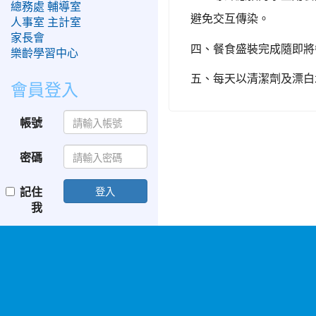
總務處
輔導室
避免交互傳染。
人事室
主計室
家長會
四、餐食盛裝完成隨即將
樂齡學習中心
五、每天以清潔劑及漂白
會員登入
帳號
密碼
記住
登入
我