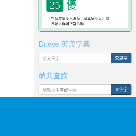
優
25
空氣質量令人滿意，基本無空氣污染
各類人群可正常活動
Dr.eye 英漢字典
英
查單字
文
單
萌典查詢
字
查生字