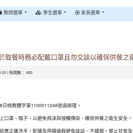
教師選單
學生選單
家長選單
於取餐時務必配戴口罩且勿交談以確保供餐之
02-20 | 點閱數： 630
8日桃教體字第1100011248號函辦理
。
上口罩、帽子，以避免飛沫與接觸傳染，確保供餐之衛生安全。
前應正確洗手，配膳及用膳過程避免談話、不嬉戲，禁止共食及