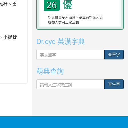
優
26
街舞社、桌
空氣質量令人滿意，基本無空氣污染
各類人群可正常活動
班、小提琴
Dr.eye 英漢字典
英
查單字
文
單
萌典查詢
字
查生字