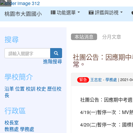
:::
功能選單
評鑑與訪視
桃園市大園國小
:::
:::
搜尋
本站消息
分月文章
search
社團公告：因應期中考週，4
進階搜尋
常。
學校簡介
-
| 2021-
緊急
王志宏
學務處
沿革
位置
校訓
校史
歷任校
長
社團公告：因應期中考週，4/1
行政區
4/19(一)暫停一次 ：
校長室
4/20(二)暫停一次 ：
教務處
學務處