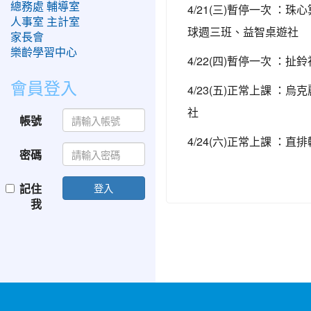
總務處
輔導室
4/21(三)暫停一次 
人事室
主計室
球週三班、益智桌遊社
家長會
樂齡學習中心
4/22(四)暫停一次 ：扯
會員登入
4/23(五)正常上課 
社
帳號
4/24(六)正常上課 
密碼
記住
登入
我