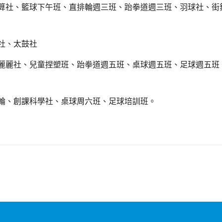
：珠心算社、籃球下午班、直排輪週三班、跆拳道週三班、羽球社、
鈴社、太鼓社
：烏克麗麗社、兒童捏塑班、跆拳道週五班、桌球週五班、足球週五
：直排輪、創課科學社、桌球周六班、足球培訓班。