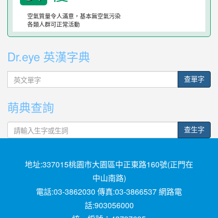
空氣質量令人滿意，基本無空氣污染
各類人群可正常活動
Dr.eye 英漢字典
英
查單字
文
單
萌典查詢
字
查生字
地址:337015桃園市大園區中正東路160號(正門在
中山南路)
電話:03-3862030 傳真:03-3866537 網路電
話:903056000