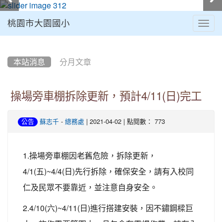
桃園市大園國小
Togg
navig
:::
本站消息
分月文章
操場旁車棚拆除更新，預計4/11(日)完工
-
| 2021-04-02 | 點閱數： 773
公告
蘇志千
總務處
1.操場旁車棚因老舊危險，拆除更新，
4/1(五)~4/4(日)先行拆除，確保安全，請有入校同
仁及民眾不要靠近，並注意自身安全。
2.4/10(六)~4/11(日)進行搭建安裝，因不鏽鋼樑巨