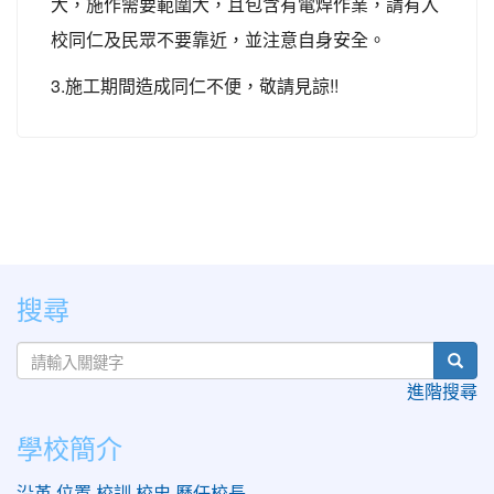
大，施作需要範圍大，且包含有電焊作業，請有入
校同仁及民眾不要靠近，並注意自身安全。
3.施工期間造成同仁不便，敬請見諒!!
:::
搜尋
sear
進階搜尋
學校簡介
沿革
位置
校訓
校史
歷任校長