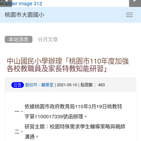
桃園市大園國小
Togg
navig
:::
本站消息
分月文章
中山國民小學辦理「桃園市110年度加強
各校教職員及家長特教知能研習」
-
| 2021-05-10 | 點閱數： 463
公告
劉玨吟
輔導室
依據桃園市政府教育局110年3月19日桃教特
一、
字第1100017339號函辦理。
研習主題：校園特殊需求學生輔導策略與親師
二、
溝通。