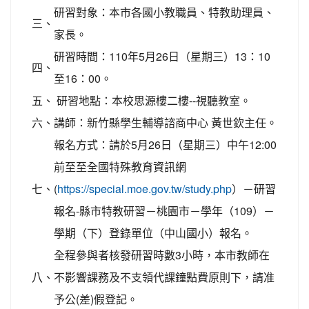
研習對象：本市各國小教職員、特教助理員、
三、
家長。
研習時間：110年5月26日（星期三）13：10
四、
至16：00。
五、
研習地點：本校思源樓二樓--視聽教室。
六、
講師：新竹縣學生輔導諮商中心 黃世欽主任。
報名方式：請於5月26日（星期三）中午12:00
前至至全國特殊教育資訊網
七、
(
）－研習
https://special.moe.gov.tw/study.php
報名-縣市特教研習－桃園市－學年（109）－
學期（下）登錄單位（中山國小）報名。
全程參與者核發研習時數3小時，本市教師在
八、
不影響課務及不支領代課鐘點費原則下，請准
予公(差)假登記。