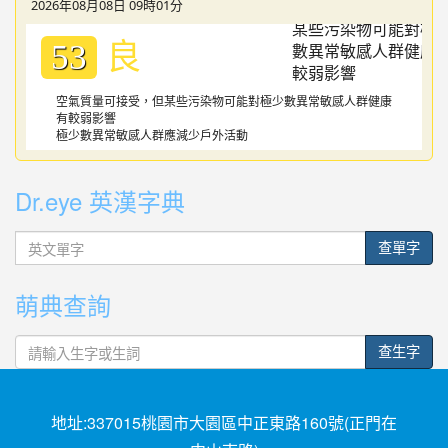
2026年08月08日 09時01分
良
53
空氣質量可接受，但某些污染物可能對極少數異常敏感人群健康
有較弱影響
極少數異常敏感人群應減少戶外活動
Dr.eye 英漢字典
英
查單字
文
單
萌典查詢
字
查生字
地址:337015桃園市大園區中正東路160號(正門在