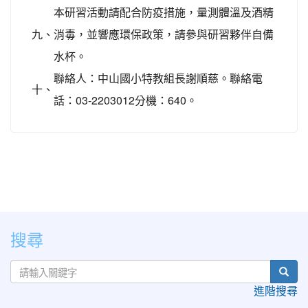
本研習活動請配合防疫措施，量測體溫及酒精
九、
消毒，並響應環保政策，請參與研習夥伴自備
水杯。
聯絡人：中山國小特教組長謝順慈。聯絡電
十、
話：03-2203012分機：640。
:::
搜尋
sear
進階搜尋