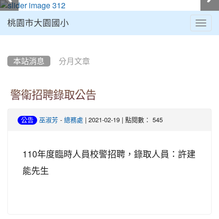
桃園市大園國小
Togg
navig
:::
本站消息
分月文章
警衛招聘錄取公告
-
| 2021-02-19 | 點閱數： 545
公告
巫淑芳
總務處
110年度臨時人員校警招聘，錄取人員：許建
能先生