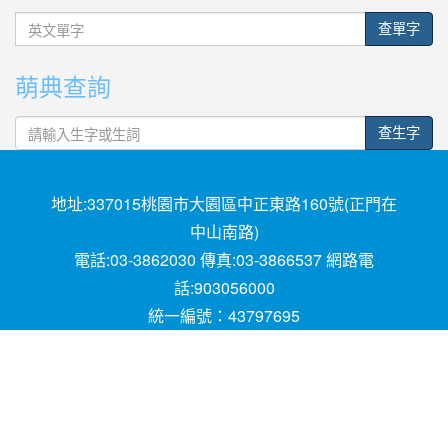
英
查單字
文
單
萌典查詢
字
查生字
地址:337015桃園市大園區中正東路160號(正門在
中山南路)
電話:03-3862030 傳真:03-3866537 網路電
話:903056000
統一編號：43797695
Powered by XOOPS © 2001-2018
The XOOPS
Project