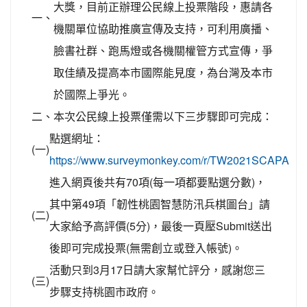
大獎，目前正辦理公民線上投票階段，惠請各
一、
機關單位協助推廣宣傳及支持，可利用廣播、
臉書社群、跑馬燈或各機關權管方式宣傳，爭
取佳績及提高本市國際能見度，為台灣及本市
於國際上爭光。
二、
本次公民線上投票僅需以下三步驟即可完成：
點選網址：
(一)
https://www.surveymonkey.com/r/TW2021SCAPA
進入網頁後共有70項(每一項都要點選分數)，
其中第49項「韌性桃園智慧防汛兵棋圖台」請
(二)
大家給予高評價(5分)，最後一頁壓Submit送出
後即可完成投票(無需創立或登入帳號)。
活動只到3月17日請大家幫忙評分，感謝您三
(三)
步驟支持桃園市政府。