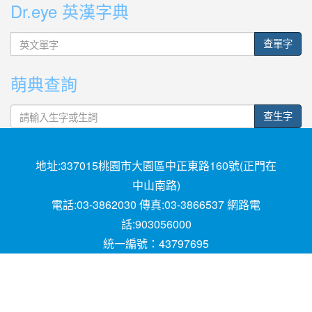
Dr.eye 英漢字典
英
查單字
文
單
萌典查詢
字
查生字
地址:337015桃園市大園區中正東路160號(正門在
中山南路)
電話:03-3862030 傳真:03-3866537 網路電
話:903056000
統一編號：43797695
Powered by XOOPS © 2001-2018
The XOOPS
Project