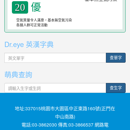
優
20
空氣質量令人滿意，基本無空氣污染
各類人群可正常活動
Dr.eye 英漢字典
英
查單字
文
單
萌典查詢
字
查生字
地址:337015桃園市大園區中正東路160號(正門在
中山南路)
電話:03-3862030 傳真:03-3866537 網路電