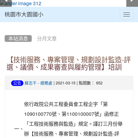
桃園市大園國小
Togg
navig
:::
本站消息
分月文章
【技術服務、專案管理、規劃設計監造-評
選、議價、成果審查與履約管理】培訓
-
| 2021-03-15 | 點閱數： 652
公告
蘇志千
總務處
依行政院公共工程委員會工程企字「第
1090100770號、第1100100007號」函修正
「工程技術服務與監造」規定。謹訂三月份舉
一、
辦【技術服務、專案管理、規劃設計監造-評