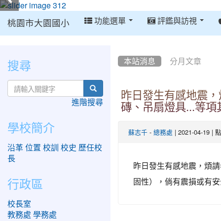
:::
功能選單
評鑑與訪視
桃園市大園國小
:::
:::
搜尋
本站消息
分月文章
search
昨日發生有感地震，
進階搜尋
磚、吊扇燈具...等
學校簡介
-
| 2021-04-19 
蘇志千
總務處
沿革
位置
校訓
校史
歷任校
長
昨日發生有感地震，煩請
行政區
固性），倘有震損或有安
校長室
教務處
學務處