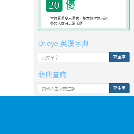
優
20
空氣質量令人滿意，基本無空氣污染
各類人群可正常活動
Dr.eye 英漢字典
英
查單字
文
單
萌典查詢
字
查生字