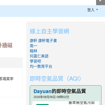
登入
:::
線上自主學習網
康軒
康軒電子書
外牆磁
南一
翰林
何嘉仁美語
學習吧
均一教育平台
即時空氣品質（AQI）
等項其牢
的即時空氣品質
Dayuan
2026年08月06日 08時02分