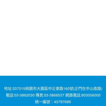
地址:337015桃園市大園區中正東路160號(正門在中山南路)
電話:03-3862030 傳真:03-3866537 網路電話:903056000
統一編號：43797695