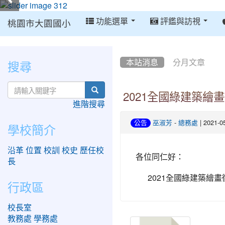
:::
功能選單
評鑑與訪視
桃園市大園國小
:::
:::
搜尋
本站消息
分月文章
search
2021全國綠建築繪
進階搜尋
-
| 2021-
公告
巫淑芳
總務處
學校簡介
沿革
位置
校訓
校史
歷任校
各位同仁好：
長
2021全國綠建築繪畫
行政區
校長室
教務處
學務處