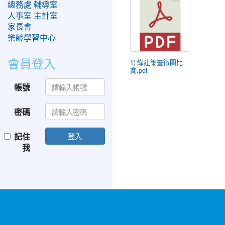
總務處
輔導室
人事室
主計室
家長會
樂齡學習中心
會員登入
1) 綠建築畫徵圖比
賽.pdf
帳號
密碼
記住
登入
我