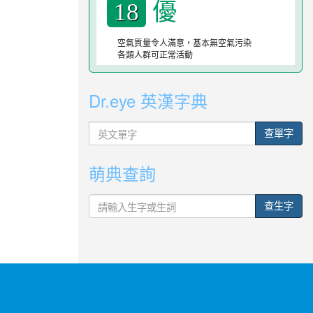
優
18
空氣質量令人滿意，基本無空氣污染
各類人群可正常活動
Dr.eye 英漢字典
英
查單字
文
單
萌典查詢
字
查生字