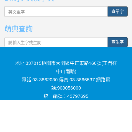
英
查單字
文
單
萌典查詢
字
查生字
地址:337015桃園市大園區中正東路160號(正門在
中山南路)
電話:03-3862030 傳真:03-3866537 網路電
話:903056000
統一編號：43797695
Powered by XOOPS © 2001-2018
The XOOPS
Project