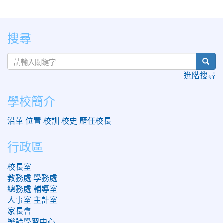
:::
搜尋
sear
進階搜尋
學校簡介
沿革
位置
校訓
校史
歷任校長
行政區
校長室
教務處
學務處
總務處
輔導室
人事室
主計室
家長會
樂齡學習中心