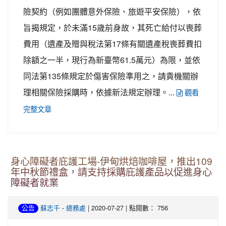
險契約（例如團體意外保險、旅遊平安保險），依
旨揭規定，於未滿15歲前身故，其死亡給付以喪葬
費用（遺產及贈與稅法第17條有關遺產稅喪葬費扣
除額之一半，現行為新臺幣61.5萬元）為限，並依
同法第135條規定於傷害保險準用之，請貴機關辦
理相關保險採購時，依據新法規定辦理。...
觀看
完整文章
身心障礙者庇護工場-伊甸烘焙咖啡屋，推出109
年中秋節禮盒，請支持採購庇護產品以促進身心
障礙者就業
-
| 2020-07-27 | 點閱數： 756
公告
蘇志千
總務處