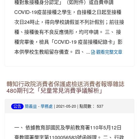
種對象接種身分認定」（如附件）或自費申請
COVID-19疫苗接種之學生，自接種之日起至接種
次日24時止，得向學校請假並不列計假別；前往接
種、接種後有不良反應情形，均可申請。 三、 接
種完畢後，檢具「COVID-19 疫苗接種紀錄卡」影
本供學校生教組留存備查。 四、 ...
觀看完整文章
轉知行政院消費者保護處檢送消費者報導雜誌
480期刊之「兒童常見消費爭議解析」
-
| 2021-05-20 | 點閱數： 537
公告
簡義益
學務處
一、 依據教育部國民及學前教育署110年5月12日
臺教國署學字第1100056583號函辦理。 二、 行政