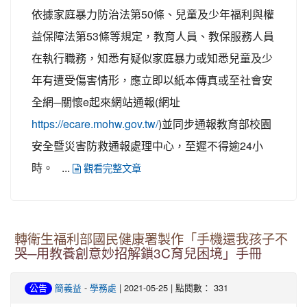
依據家庭暴力防治法第50條、兒童及少年福利與權
益保障法第53條等規定，教育人員、教保服務人員
在執行職務，知悉有疑似家庭暴力或知悉兒童及少
年有遭受傷害情形，應立即以紙本傳真或至社會安
全網─關懷e起來網站通報(網址
)並同步通報教育部校園
https://ecare.mohw.gov.tw/
安全暨災害防救通報處理中心，至遲不得逾24小
時。 ...
觀看完整文章
轉衛生福利部國民健康署製作「手機還我孩子不
哭─用教養創意妙招解鎖3C育兒困境」手冊
-
| 2021-05-25 | 點閱數： 331
公告
簡義益
學務處