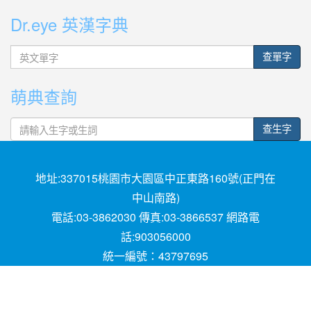
Dr.eye 英漢字典
英
查單字
文
單
萌典查詢
字
查生字
地址:337015桃園市大園區中正東路160號(正門在
中山南路)
電話:03-3862030 傳真:03-3866537 網路電
話:903056000
統一編號：43797695
Powered by XOOPS © 2001-2018
The XOOPS
Project