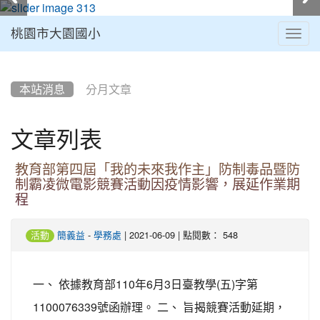
桃園市大園國小
Togg
navig
:::
本站消息
分月文章
文章列表
教育部第四屆「我的未來我作主」防制毒品暨防
制霸凌微電影競賽活動因疫情影響，展延作業期
程
-
| 2021-06-09 | 點閱數： 548
活動
簡義益
學務處
一、 依據教育部110年6月3日臺教學(五)字第
1100076339號函辦理。 二、 旨揭競賽活動延期，