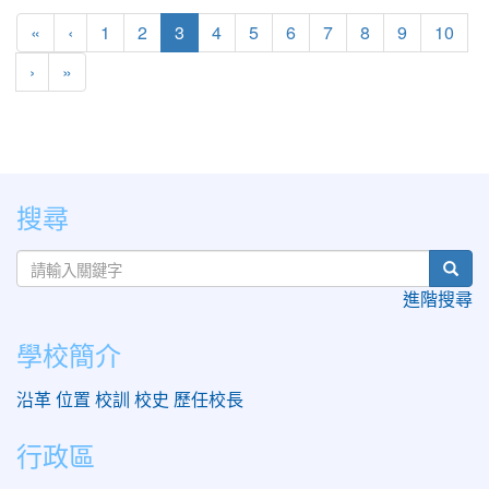
(current)
«
‹
1
2
3
4
5
6
7
8
9
10
›
»
:::
搜尋
sear
進階搜尋
學校簡介
沿革
位置
校訓
校史
歷任校長
行政區