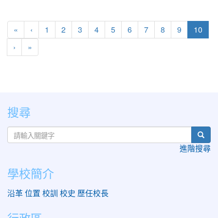
(curr
«
‹
1
2
3
4
5
6
7
8
9
10
›
»
:::
搜尋
sear
進階搜尋
學校簡介
沿革
位置
校訓
校史
歷任校長
行政區