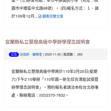
整。 (三)研習地點：本市中原國民小學（地址：桃
園市中壢區中北路88號）。 (四)報名方式：１、請
於109年12月...
觀看完整文章
宜蘭縣私立慧燈高級中學辦學理念說明會
-
| 2020-11-30 | 點閱數： 263
公告
呂辰軒
輔導室
宜蘭縣私立慧燈高級中學將於110年3月20日(星期
六)下午2:10舉辦「110年國一新生綜合潛能試探暨
辦學理念說明會」，預約報名者請洽本校台北辦事
處，聯絡電話：(02)2370-7832。