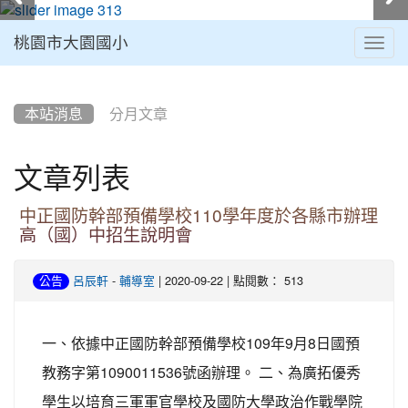
桃園市大園國小
Togg
navig
:::
本站消息
分月文章
文章列表
中正國防幹部預備學校110學年度於各縣市辦理
高（國）中招生說明會
-
| 2020-09-22 | 點閱數： 513
公告
呂辰軒
輔導室
一、依據中正國防幹部預備學校109年9月8日國預
教務字第1090011536號函辦理。 二、為廣拓優秀
學生以培育三軍軍官學校及國防大學政治作戰學院