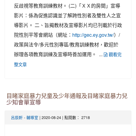
反歧視等教育訓練教材。 (二)「ＸＸ的房間」宣導
影片：係為促進認識並了解跨性別者及雙性人之宣
導影片。 二、旨揭教材及宣導影片均已刊載於行政
院性別平等會網站（網址：
）/
http://gec.ey.gov.tw/
政策與法令/多元性別專區/教育訓練教材，歡迎於
辦理各項教育訓練及宣導時善加運用。 ...
觀看完
整文章
目睹家庭暴力兒童及少年通報及目睹家庭暴力兒
少知會單宣導
-
| 2020-08-24 | 點閱數： 2718
呂辰軒
輔導室